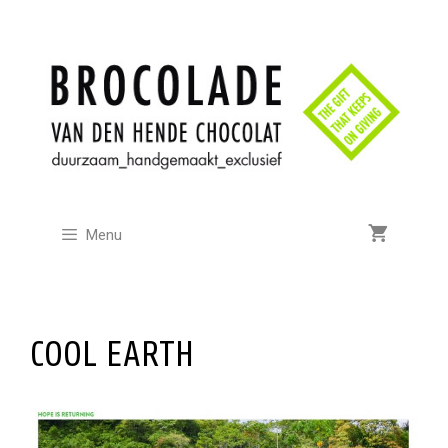
Ga
naar
de
inhoud
Menu
COOL EARTH