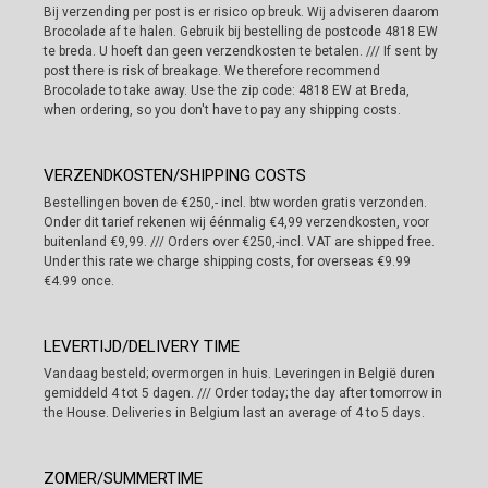
Bij verzending per post is er risico op breuk. Wij adviseren daarom
Brocolade af te halen. Gebruik bij bestelling de postcode 4818 EW
te breda. U hoeft dan geen verzendkosten te betalen. /// If sent by
post there is risk of breakage. We therefore recommend
Brocolade to take away. Use the zip code: 4818 EW at Breda,
when ordering, so you don't have to pay any shipping costs.
VERZENDKOSTEN/SHIPPING COSTS
Bestellingen boven de €250,- incl. btw worden gratis verzonden.
Onder dit tarief rekenen wij éénmalig €4,99 verzendkosten, voor
buitenland €9,99. /// Orders over €250,-incl. VAT are shipped free.
Under this rate we charge shipping costs, for overseas €9.99
€4.99 once.
LEVERTIJD/DELIVERY TIME
Vandaag besteld; overmorgen in huis. Leveringen in België duren
gemiddeld 4 tot 5 dagen. /// Order today; the day after tomorrow in
the House. Deliveries in Belgium last an average of 4 to 5 days.
ZOMER/SUMMERTIME