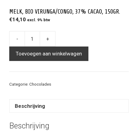
MELK, BIO VIRUNGA/CONGO, 37% CACAO, 150GR.
€
14,10
excl. 9% btw
-
+
MELK,
Bio
Toevoegen aan winkelwagen
Virunga/Congo,
37%
cacao,
150gr.
Categorie:
Chocolades
quantity
Beschrijving
Beschrijving