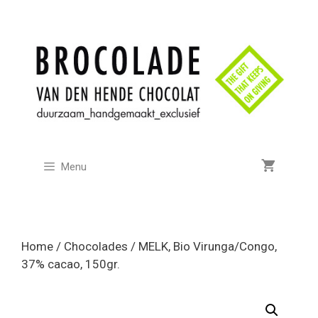
Ga
naar
de
inhoud
Menu
Home
/
Chocolades
/ MELK, Bio Virunga/Congo,
37% cacao, 150gr.