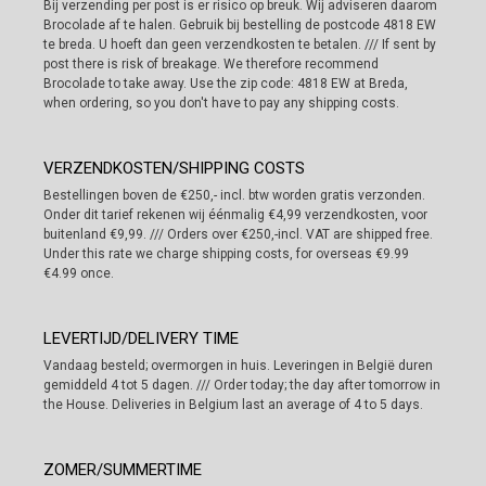
Bij verzending per post is er risico op breuk. Wij adviseren daarom
Brocolade af te halen. Gebruik bij bestelling de postcode 4818 EW
te breda. U hoeft dan geen verzendkosten te betalen. /// If sent by
post there is risk of breakage. We therefore recommend
Brocolade to take away. Use the zip code: 4818 EW at Breda,
when ordering, so you don't have to pay any shipping costs.
VERZENDKOSTEN/SHIPPING COSTS
Bestellingen boven de €250,- incl. btw worden gratis verzonden.
Onder dit tarief rekenen wij éénmalig €4,99 verzendkosten, voor
buitenland €9,99. /// Orders over €250,-incl. VAT are shipped free.
Under this rate we charge shipping costs, for overseas €9.99
€4.99 once.
LEVERTIJD/DELIVERY TIME
Vandaag besteld; overmorgen in huis. Leveringen in België duren
gemiddeld 4 tot 5 dagen. /// Order today; the day after tomorrow in
the House. Deliveries in Belgium last an average of 4 to 5 days.
ZOMER/SUMMERTIME